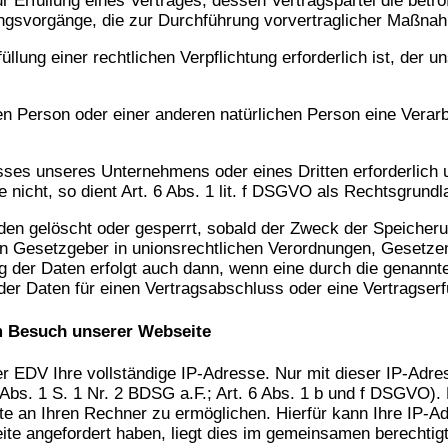
füllung eines Vertrages, dessen Vertragspartei die betroffene
ngsvorgänge, die zur Durchführung vorvertraglicher Maßnahm
ung einer rechtlichen Verpflichtung erforderlich ist, der uns
nen Person oder einer anderen natürlichen Person eine Vera
esses unseres Unternehmens oder eines Dritten erforderlich
nicht, so dient Art. 6 Abs. 1 lit. f DSGVO als Rechtsgrundla
n gelöscht oder gesperrt, sobald der Zweck der Speicherun
en Gesetzgeber in unionsrechtlichen Verordnungen, Gesetzen
 der Daten erfolgt auch dann, wenn eine durch die genannte
der Daten für einen Vertragsabschluss oder eine Vertragserf
m Besuch unserer Webseite
r EDV Ihre vollständige IP-Adresse. Nur mit dieser IP-Adr
8 Abs. 1 S. 1 Nr. 2 BDSG a.F.; Art. 6 Abs. 1 b und f DSGVO
e an Ihren Rechner zu ermöglichen. Hierfür kann Ihre IP-Ad
te angefordert haben, liegt dies im gemeinsamen berechtigt