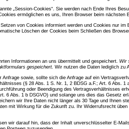
annte „Session-Cookies“. Sie werden nach Ende Ihres Besuc
e Cookies ermöglichen es uns, Ihren Browser beim nächsten
 Setzen von Cookies informiert werden und Cookies nur im E
omatische Löschen der Cookies beim Schließen des Browser 
rten Informationen an uns übermittelt und gespeichert.
Wir 
aktformulars gespeichert.
Wir nutzen die Daten lediglich z
 Anfrage sowie, sollte sich die Anfrage auf ein Vertragsverh
ltnisses (§ 28 Abs. 1 S. Nr. 1, 2 BDSG a.F.; Art. 6 Abs. 1 
Durchführung oder Beendigung des Vertragsverhältnisses erh
 Art. 6 Abs. 1 b DSGVO) und solange uns dies das Gesetz erl
ichern wir Ihre Daten nicht länger als 30 Tage und Ihnen st
aten mit Wirkung für die Zukunft zu. Ihr Widerrufsrecht übe
eisen wir darauf hin, dass der Inhalt unverschlüsselter E-Ma
r den Postweg zuzusenden.